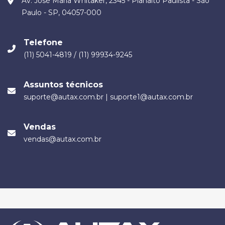
Av. José Maria Whitaker, 2345 - Planalto Paulista - São
Paulo - SP, 04057-000
Telefone
(11) 5041-4819 / (11) 99934-9245
Assuntos técnicos
suporte@autax.com.br |
suporte1@autax.com.br
Vendas
vendas@autax.com.br