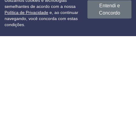
Utilizamos cookies e tecnologias
Entendi e
semelhantes de acordo com a nossa
Política de Privacidade
e, ao continuar
Concordo
EQUIPAMENTOS
navegando, você concorda com estas
Categorias
condições.
Lavadoras e secadoras autosserviço
Lavadoras
Secadoras
Lavadora e Secadora Individual
Mesa tira manchas
Mesa de passar
Calandras
Embaladoras
SERVIÇOS
Autosserviço
Hospitalar
Hotelaria